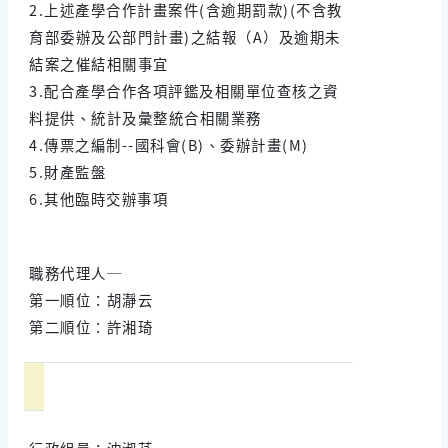
2.上述產學合作計畫案件(含逾期罰款)(不含教
育部委辦及公部門計畫)之結報（A）及逾期未
結案之催結相關事宜
3.配合產學合作各項評鑑及相關單位查核之資
料提供、統計及彙整統合相關業務
4.傳票之編制--國科會(B)、委辦計畫(M)
5.財產監盤
6.其他臨時交辦事項
職務代理人─
第一順位：胡瀞云
第二順位：許湘琦