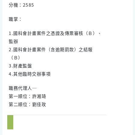
分機：2585
職掌：
1.國科會計畫案件之憑證及傳票審核（Ｂ）、
監辦
2.國科會計畫案件（含逾期罰款）之結報
（Ｂ）
3.財產監盤
4.其他臨時交辦事項
職務代理人─
第一順位：許湘琦
第二順位：劉佳玫