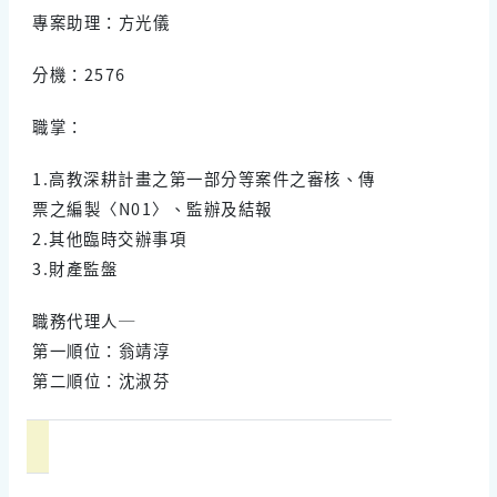
專案助理：方光儀
分機：2576
職掌：
1.高教深耕計畫之第一部分等案件之審核、傳
票之編製〈N01〉、監辦及結報
2.其他臨時交辦事項
3.財產監盤
職務代理人─
第一順位：翁靖淳
第二順位：沈淑芬