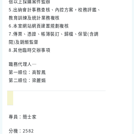
倍以上採購案件監辦
5.出納會計事務查核、內控方案，校務評鑑、
教育訓練及統計業務複核
6.本室網站網頁建置規劃複核
7.傳票、憑證、帳簿裝訂、歸檔、保管(含調
閱)及銷燬監督
8.其他臨時交辦事項
職務代理人─
第一順位：高智鳳
第二順位：梁麗娟
專員：簡士家
分機：2582