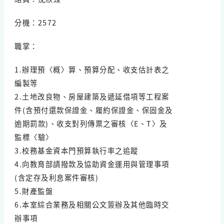
分機：2572
職掌：
1.辦理預〈概〉算、預算分配、收支估計表之
編製等
2.土地改良物、房屋建築及遞延借項等工程案
件(含預付還款保證金、履約保證金、保固金及
逾期罰款)、收支對列傳票之審核〈E、T〉及
監標〈驗〉
3.校務基金資本門預算執行率之追蹤
4.向教育部請撥款及協助資金運用與管理事項
(含定存及利息案件審核)
5.財產監盤
6.本室綜合業務及相關公文簽辦及其他臨時交
辦事項