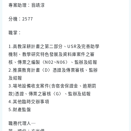
專案助理：翁靖淳
分機：2577
職掌：
1.高教深耕計畫之第二部分、USR及完善助學
機制、教學研究特色發展及資料庫案件之審
核、傳票之編製〈N02~N06〉、監辦及結報
2.推廣教育計畫〈D〉憑證及傳票審核、監辦
及結報
3.場地設備收支案件(含宿舍保證金、逾期罰
款)憑證、傳票之審核〈G〉、監辦及結報
4.其他臨時交辦事項
5.財產監盤
職務代理人─
第一順位：方光儀