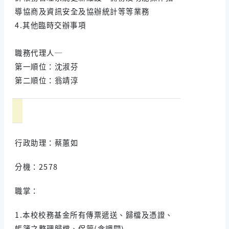
導協商及資訊安全及協辦統計等等業務
4.其他臨時交辦事項
職務代理人─
第一順位：沈淑芬
第二順位：翁靖淳
行政助理：蔡蕙如
分機：2578
職掌：
1.本校校務基金所有傳票遞送、歸檔及憑證、
帳簿之整理歸檔、保管(含調閱)