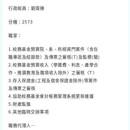
行政組員：劉瑋臻
分機：2573
職掌：
1.校務基金預算院、系、所經資門案件（含在
職專班及結餘款）及傳票之審核(T)及監標(驗)
2.校務基金預算收入〈學雜費、利息、產學合
作、推廣教育及雜項收入除外〉之審核〈T〉
3.存入保證金(工程及宿舍保證金除外)等案件
及傳票之審核
4.協助校務基金會計帳務管理系統更新維護
5.財產監盤
6.其他臨時交辦事項
職務代理人─