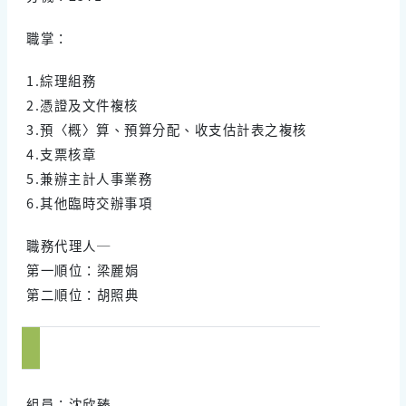
職掌：
1.綜理組務
2.憑證及文件複核
3.預〈概〉算、預算分配、收支估計表之複核
4.支票核章
5.兼辦主計人事業務
6.其他臨時交辦事項
職務代理人─
第一順位：梁麗娟
第二順位：胡照典
組員：沈欣臻