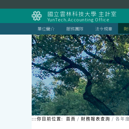
跳
到
國立雲林科技大學 主計室
主
YunTech.Accounting Office
要
內
單位簡介
服務團隊
法令規章
財
容
區
塊
:::
你目前位置:
首頁
財務報表查詢
各年