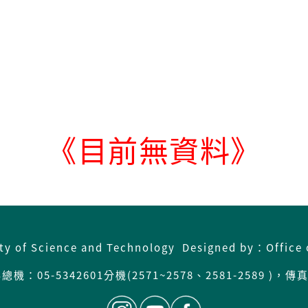
《目前無資料》
ity of Science and Technology Designed by：Office 
機：05-5342601分機(2571~2578、2581-2589 )，傳真: