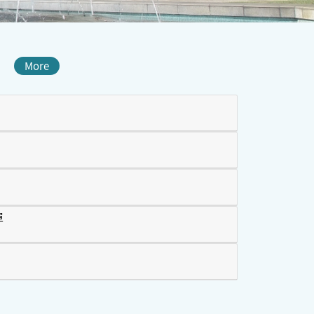
More
單
表單