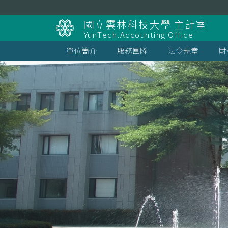
跳
到
國立雲林科技大學 主計室
主
YunTech.Accounting Office
要
內
單位簡介
服務團隊
法令規章
財
容
區
塊