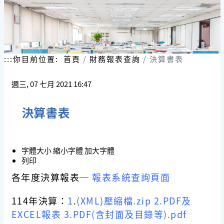
:::
你目前位置:
首頁
財務報表查詢
決算書表
週三, 07 七月 2021 16:47
決算書表
字體大小
縮小字體
加大字體
列印
各年度決算報表─
報表系統查詢頁面
114年決算：
1
.
(XML)壓縮檔.zip
2.PDF及
EXCEL報表
3.PDF(含封面及目錄等).pdf